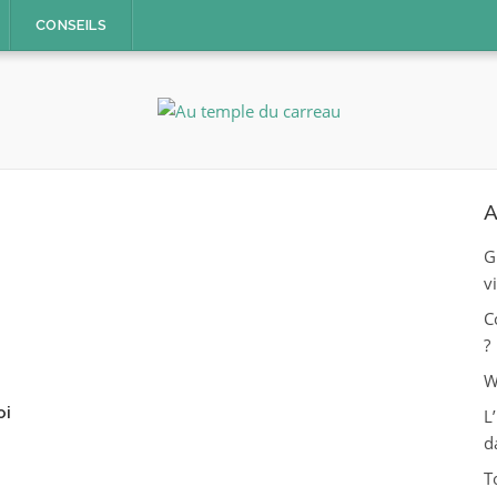
CONSEILS
A
G
v
C
?
W
oi
L
d
T