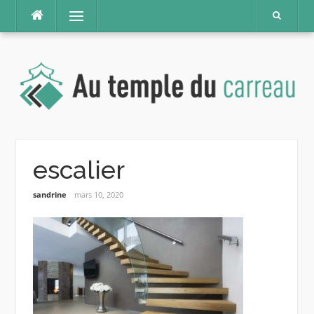
Aller
Menu
au
contenu
escalier
sandrine
mars 10, 2020